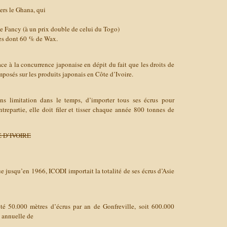
ers le Ghana, qui
e Fancy (à un prix double de celui du Togo)
es dont 60 % de Wax.
face à la concurrence japonaise en dépit du fait que les droits de
mposés sur les produits japonais en Côte d’Ivoire.
ns limitation dans le temps, d’importer tous ses écrus pour
trepartie, elle doit filer et tisser chaque année 800 tonnes de
E D’IVOIRE
e jusqu’en 1966, ICODI importait la totalité de ses écrus d’Asie
té 50.000 mètres d’écrus par an de Gonfreville, soit 600.000
 annuelle de