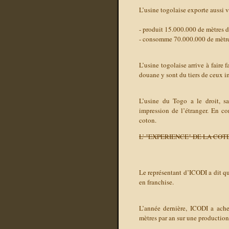
L’usine togolaise exporte aussi v
- produit 15.000.000 de mètres d
- consomme 70.000.000 de mètr
L’usine togolaise arrive à faire 
douane y sont du tiers de ceux i
L’usine du Togo a le droit, sa
impression de l’étranger. En con
coton.
L’ "EXPERIENCE" DE LA COT
Le représentant d’ICODI a dit qu
en franchise.
L’année dernière, ICODI a ache
mètres par an sur une production