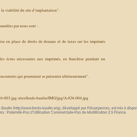
 la viabilité du site d’implantation".
mandées par nous sont :
mise en place de droits de douane et de taxes sur les imprimés
les écrus nécessaires aux imprimés, en franchise pendant un
ncurrents qui pourraient se présenter ultérieurement".
26-003.jpg
sites/fonds-baulin/IMG/jpg/A-026-004.jpg
 Baulin (http://www.fonds-baulin.org), développé par
Résurgences
, est mis à dispo
 : Paternité-Pas d’Utilisation Commerciale-Pas de Modification 2.0 France.