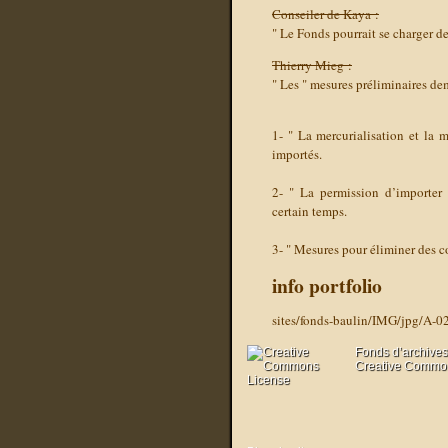
Conseiler de Kaya :
" Le Fonds pourrait se charger de
Thierry Mieg :
" Les " mesures préliminaires de
1- " La mercurialisation et la 
importés.
2- " La permission d’importer 
certain temps.
3-
" Mesures pour éliminer des co
info portfolio
sites/fonds-baulin/IMG/jpg/A-0
Fonds d’archives
Creative Commons