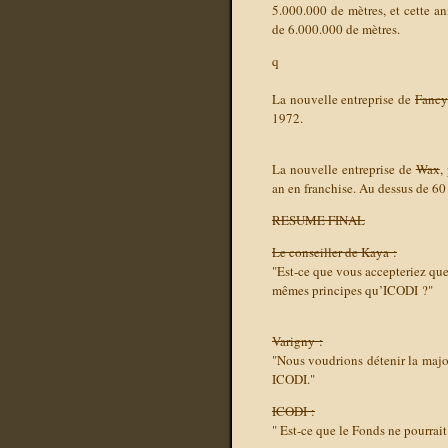
5.000.000 de mètres, et cette a
de 6.000.000 de mètres.
q
La nouvelle entreprise de
Fancy
1972.
La nouvelle entreprise de
Wax
,
an en franchise. Au dessus de 60
RESUME FINAL
Le conseiller de Kaya :
"Est-ce que vous accepteriez que
mêmes principes qu’ICODI ?"
Varigny :
"Nous voudrions détenir la major
ICODI."
ICODI :
" Est-ce que le Fonds ne pourrait