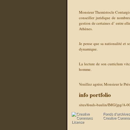
Monsieur Themistocle Contargis, â
conseiller juridique de nombreu
gestion de certaines d’ entre ell
Athènes.
Je pense que sa nationalité et s
dynamique.
La lecture de son curriclum vitc
homme.
Veuillez agréer, Monsieur le Pré
info portfolio
sites/fonds-baulin/IMG/jpg/A-0
Fonds d’archives
Creative Commons