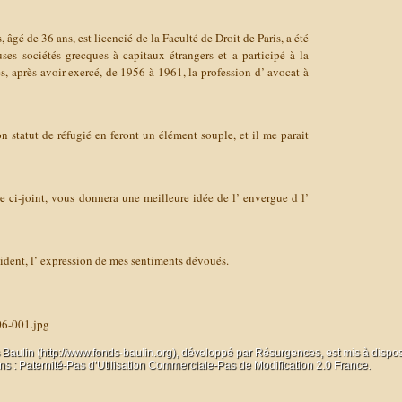
gé de 36 ans, est licencié de la Faculté de Droit de Paris, a été
ses sociétés grecques à capitaux étrangers et a participé à la
es, après avoir exercé, de 1956 à 1961, la profession d’ avocat à
on statut de réfugié en feront un élément souple, et il me parait
e ci-joint, vous donnera une meilleure idée de l’ envergue d l’
sident, l’ expression de mes sentiments dévoués.
06-001.jpg
 Baulin (http://www.fonds-baulin.org), développé par
Résurgences
, est mis à dispo
 : Paternité-Pas d’Utilisation Commerciale-Pas de Modification 2.0 France.