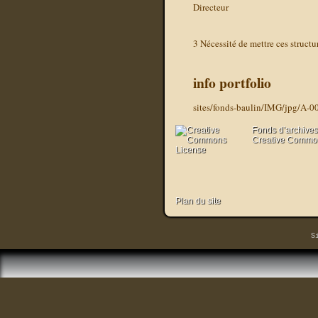
Directeur
3 Nécessité de mettre ces structu
info portfolio
sites/fonds-baulin/IMG/jpg/A-0
Fonds d’archives
Creative Commons
Plan du site
S