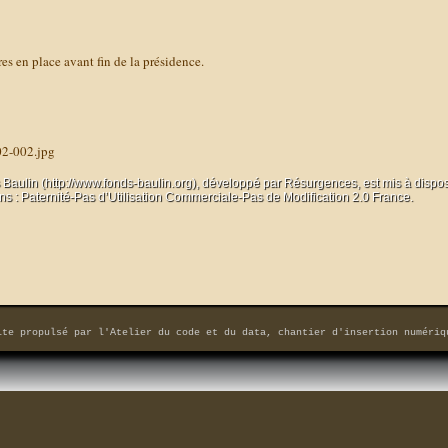
res en place avant fin de la présidence.
02-002.jpg
 Baulin (http://www.fonds-baulin.org), développé par
Résurgences
, est mis à dispo
 : Paternité-Pas d’Utilisation Commerciale-Pas de Modification 2.0 France.
ite propulsé par
l'Atelier du code et du data, chantier d'insertion numériq